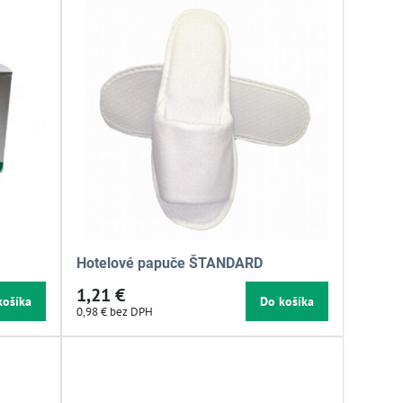
Hotelové papuče ŠTANDARD
1,21 €
košíka
Do košíka
0,98 €
bez DPH