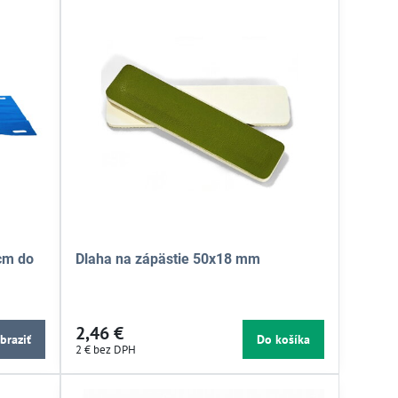
 cm do
Dlaha na zápästie 50x18 mm
- Farba:
2,46 €
braziť
Do košíka
2 €
bez DPH