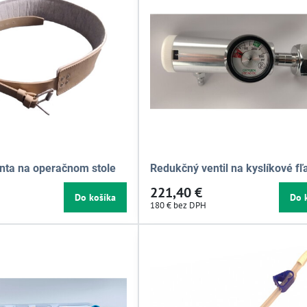
enta na operačnom stole
Redukčný ventil na kyslíkové fľ
221,40 €
Do košíka
Do 
180 €
bez DPH