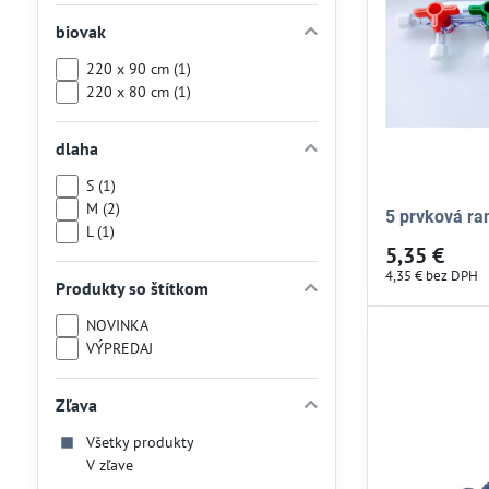
biovak
220 x 90 cm (1)
220 x 80 cm (1)
dlaha
S (1)
M (2)
5 prvková r
L (1)
5,35 €
4,35 €
bez DPH
Produkty so štítkom
NOVINKA
VÝPREDAJ
Zľava
Všetky produkty
V zľave