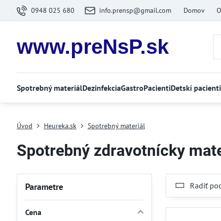
0948 025 680
info.prensp@gmail.com
Domov
O
www.preNsP.sk
Spotrebný materiál
Dezinfekcia
Gastro
Pacienti
Detskí pacienti
Úvod
Heureka.sk
Spotrebný materiál
Spotrebný zdravotnícky mate
Radiť po
Parametre
Cena