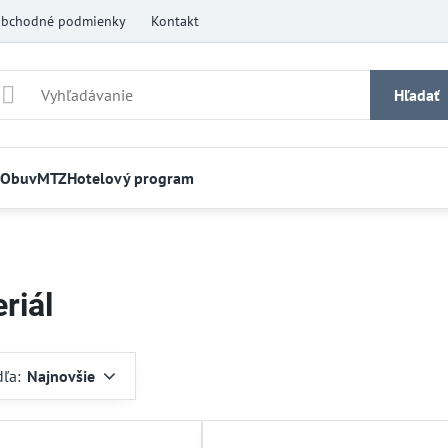
bchodné podmienky
Kontakt
Hľadať
Obuv
MTZ
Hotelový program
riál
dľa:
Najnovšie