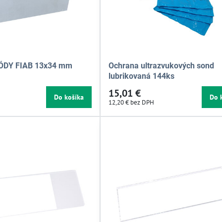
ÓDY FIAB 13x34 mm
Ochrana ultrazvukových sond
lubrikovaná 144ks
15,01 €
Do košíka
Do 
12,20 €
bez DPH