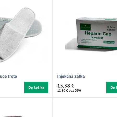
uče frote
Injekčná zátka
15,38 €
Do košíka
Do 
12,50 €
bez DPH