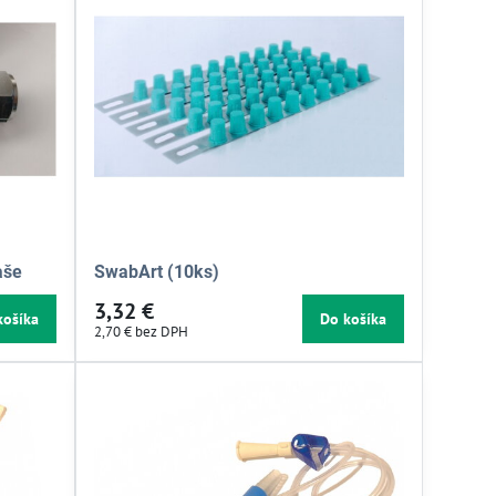
aše
SwabArt (10ks)
3,32 €
košíka
Do košíka
2,70 €
bez DPH