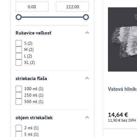
Od:
Do:
Rukavice veľkosť
S (2)
M (2)
L (2)
XL (2)
striekacia fľaša
100 ml (1)
Vatová hliník
250 ml (1)
500 ml (1)
14,64 €
objem striekačiek
11,90 €
bez DPH
2 ml (1)
5 ml (1)