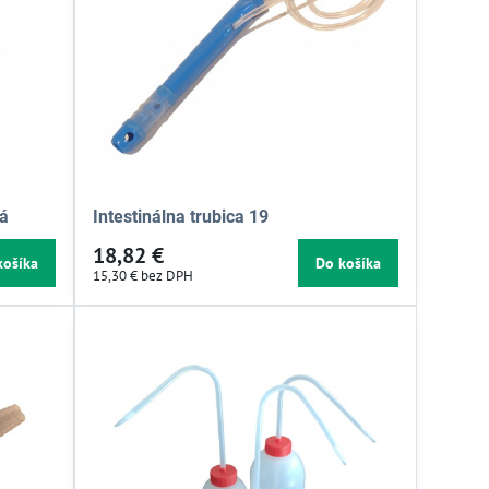
ná
Intestinálna trubica 19
18,82 €
košíka
Do košíka
15,30 €
bez DPH