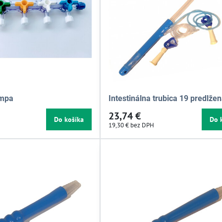
ampa
Intestinálna trubica 19 predlže
23,74 €
Do košíka
Do 
19,30 €
bez DPH