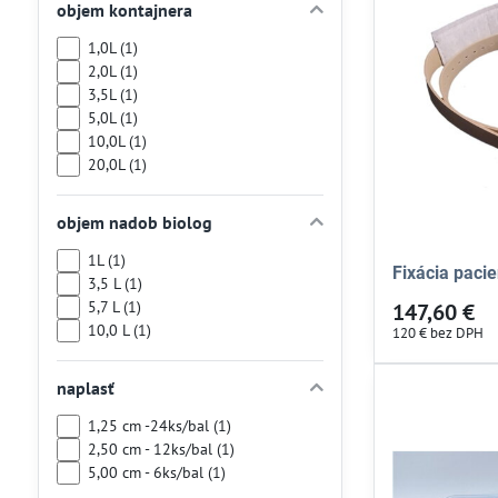
objem kontajnera
1,0L (1)
2,0L (1)
3,5L (1)
5,0L (1)
10,0L (1)
20,0L (1)
objem nadob biolog
1L (1)
Fixácia paci
3,5 L (1)
5,7 L (1)
147,60 €
10,0 L (1)
120 €
bez DPH
naplasť
1,25 cm -24ks/bal (1)
2,50 cm - 12ks/bal (1)
5,00 cm - 6ks/bal (1)