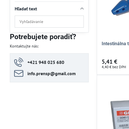
Hľadať text
Prehľadať
výsledky
filtra
Potrebujete poradiť?
fulltextom
Intestinálna 
Kontaktujte nás:
5,41 €
+421 948 025 680
4,40 €
bez DPH
info​.prensp​@gmail​.com