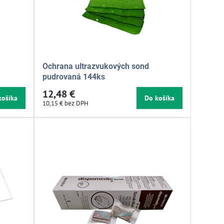
Ochrana ultrazvukových sond
pudrovaná 144ks
12,48 €
košíka
Do košíka
10,15 €
bez DPH