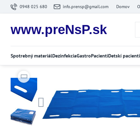
0948 025 680
info.prensp@gmail.com
Domov
O
www.preNsP.sk
Spotrebný materiál
Dezinfekcia
Gastro
Pacienti
Detskí pacienti