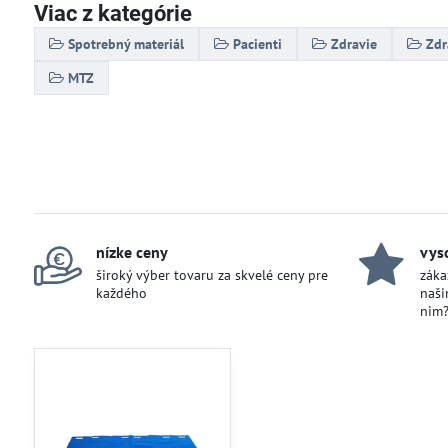
Viac z kategórie
Spotrebný materiál
Pacienti
Zdravie
Zdr
MTZ
nízke ceny
vys
široký výber tovaru za skvelé ceny pre
záka
každého
naši
nim