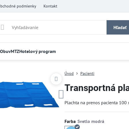
bchodné podmienky
Kontakt
Hľadať
Obuv
MTZ
Hotelový program
Úvod
Pacienti
Transportná pl
Plachta na prenos pacienta 100
Farba