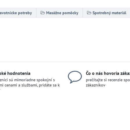
avotnícke potreby
Masážne pomôcky
Spotrebný materiál
oké hodnotenia
Čo o nás hovoria záka
zníci sú mimoriadne spokojní s
prečítajte si recenzie sp
mi cenami a službami, pridáte sa k
zákazníkov
?