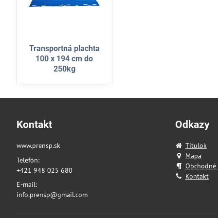
Transportná plachta
100 x 194 cm do
250kg
Kontakt
Odkazy
www.prensp.sk
Titulok
Mapa
Telefón:
Obchodné
+421 948 025 680
Kontakt
E-mail:
info.prensp@gmail.com