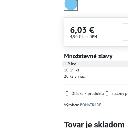
6,03 €
4,90 €
bez DPH
Množstevné zľavy
1-9
ks:
10-19
ks:
20
ks
a viac
:
Otázka k produktu
Strážny p
Výrobca:
BONATRADE
Tovar je skladom