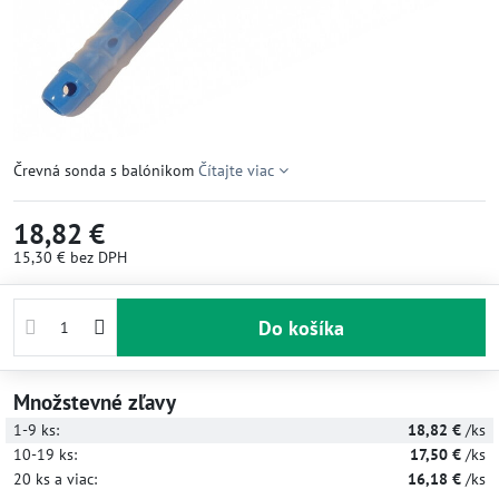
Črevná sonda s balónikom
Čítajte viac
18,82 €
15,30 €
bez DPH
Do košíka
Množstevné zľavy
1-9
ks:
18,82 €
/ks
10-19
ks:
17,50 €
/ks
20
ks
a viac
:
16,18 €
/ks