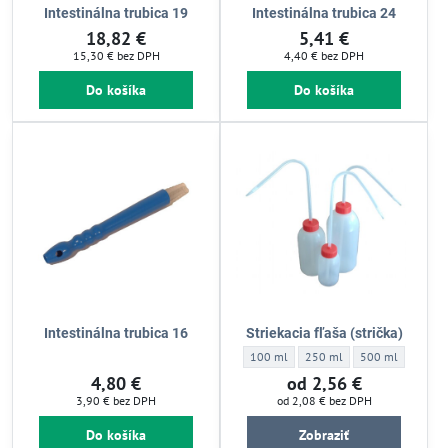
Intestinálna trubica 19
Intestinálna trubica 24
18,82 €
5,41 €
15,30 €
bez DPH
4,40 €
bez DPH
Do košíka
Do košíka
Intestinálna trubica 16
Striekacia fľaša (strička)
Striekacia fľaša (strička) - striekacia fľaš
Striekacia fľaša (strička) - str
Striekacia fľaša (s
100 ml
250 ml
500 ml
4,80 €
od 2,56 €
3,90 €
bez DPH
od 2,08 €
bez DPH
Do košíka
Zobraziť