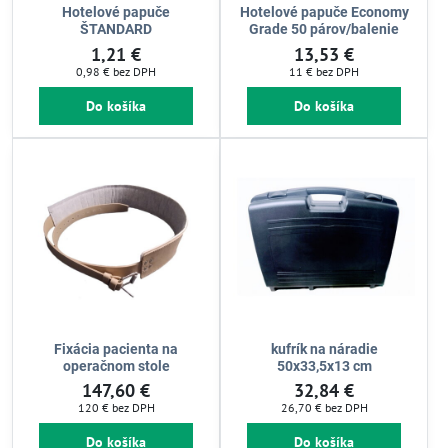
Hotelové papuče
Hotelové papuče Economy
ŠTANDARD
Grade 50 párov/balenie
1,21 €
13,53 €
0,98 €
bez DPH
11 €
bez DPH
Do košíka
Do košíka
Fixácia pacienta na
kufrík na náradie
operačnom stole
50x33,5x13 cm
147,60 €
32,84 €
120 €
bez DPH
26,70 €
bez DPH
Do košíka
Do košíka