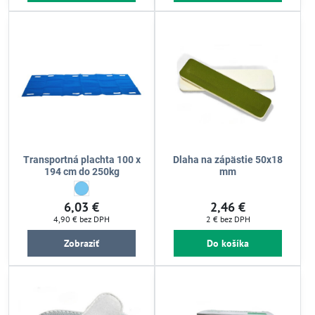
Transportná plachta 100 x
Dlaha na zápästie 50x18
194 cm do 250kg
mm
Transportná plachta 100 x 194 cm do 250kg - Farba:
Svetlo modrá
6,03 €
2,46 €
4,90 €
bez DPH
2 €
bez DPH
Zobraziť
Do košíka