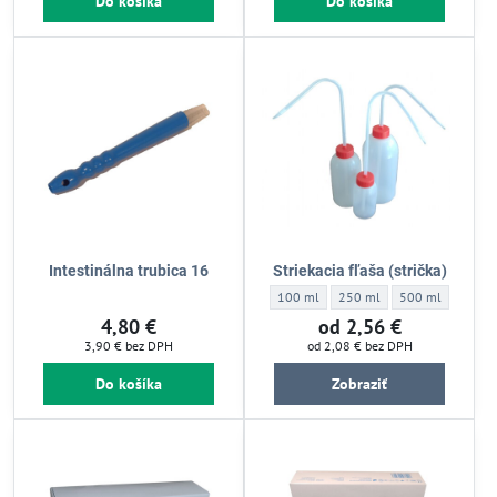
Do košíka
Do košíka
Intestinálna trubica 16
Striekacia fľaša (strička)
Striekacia fľaša (strička) - striekacia fľaš
Striekacia fľaša (strička) - str
Striekacia fľaša (s
100 ml
250 ml
500 ml
4,80 €
od 2,56 €
3,90 €
bez DPH
od 2,08 €
bez DPH
Do košíka
Zobraziť