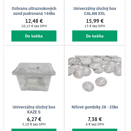
Ochrana ultrazvukových
Univerzálny úložný box
sond pudrovaná 144ks
CALAN XXL
12,48 €
15,99 €
10,15 €
bez DPH
13 €
bez DPH
Do košíka
Do košíka
Univerzálny úložný box
Niťové gombíky 28 - 25ks
KAZE S
6,27 €
7,38 €
5,10 €
bez DPH
6 €
bez DPH