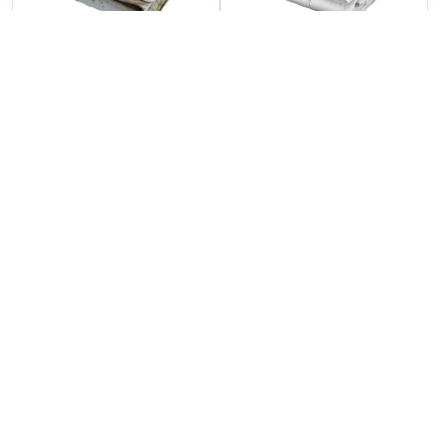
Záťažová deka 12kg
Záťažová prikrývka CLASSIC
8kg
180,20 €
163,34 €
146,50 €
bez DPH
132,80 €
bez DPH
Do košíka
Do košíka
NOVINKA
NOVINKA
Kufrík na resuscitačný vak
VITASEPT