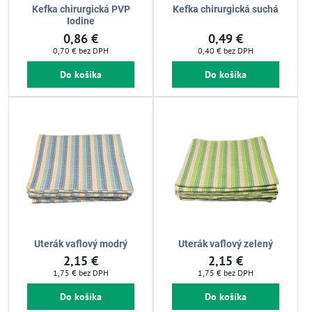
Kefka chirurgická PVP
Kefka chirurgická suchá
Iodine
0,86 €
0,49 €
0,70 €
bez DPH
0,40 €
bez DPH
Do košíka
Do košíka
Uterák vaflový modrý
Uterák vaflový zelený
2,15 €
2,15 €
1,75 €
bez DPH
1,75 €
bez DPH
Do košíka
Do košíka