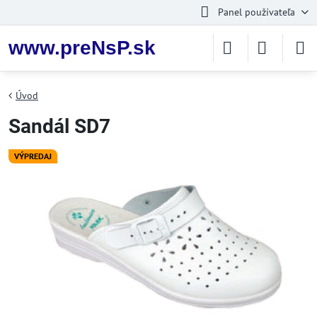
Panel používateľa
www.preNsP.sk
Úvod
Sandál SD7
VÝPREDAJ