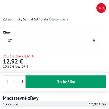
40%
Zdravotnícky Sandál SD7 Biela
Čítajte viac
Obuv
21,53 €
Zľava
8,61 €
12,92 €
10,50 €
bez DPH
Do košíka
Množstevné zľavy
1
ks
a viac
:
12,92 €
/ks