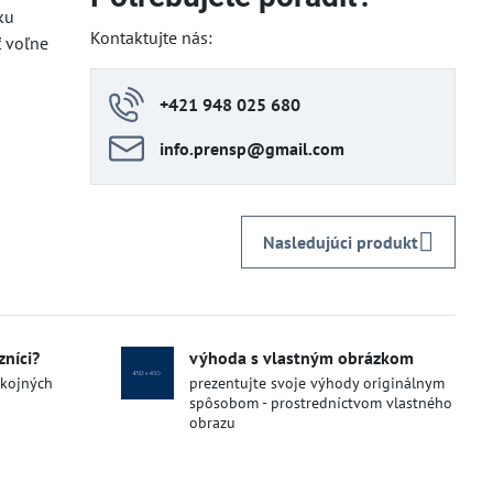
ku
Kontaktujte nás:
ť voľne
+421 948 025 680
info​.prensp​@gmail​.com
Nasledujúci produkt
zníci?
výhoda s vlastným obrázkom
okojných
prezentujte svoje výhody originálnym
spôsobom - prostredníctvom vlastného
obrazu