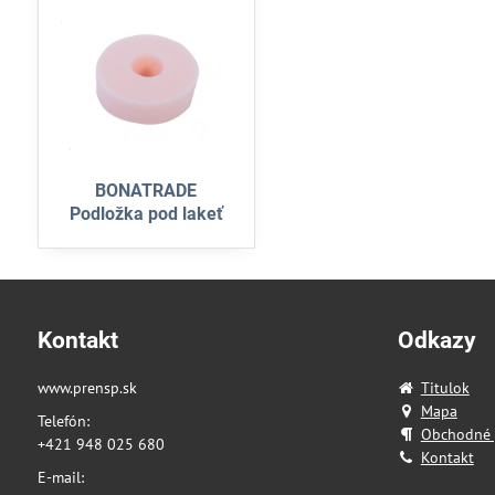
BONATRADE
Podložka pod lakeť
Kontakt
Odkazy
www.prensp.sk
Titulok
Mapa
Telefón:
Obchodné
+421 948 025 680
Kontakt
E-mail: