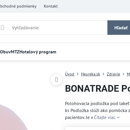
bchodné podmienky
Kontakt
Hľadať
Obuv
MTZ
Hotelový program
Úvod
Heureka.sk
Zdravie
M
BONATRADE Pod
Polohovacia podložka pod lakeť 
ks Podložka slúži ako pomôcka z
pacientov. Je v
Čítajte viac