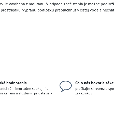
v. Je vyrobená z molitánu. V prípade znečistenia je možné podlož
prostriedku. Vypranú podložku prepláchnuť v čistej vode a necha
oké hodnotenia
Čo o nás hovoria záka
zníci sú mimoriadne spokojní s
prečítajte si recenzie sp
mi cenami a službami, pridáte sa k
zákazníkov
?