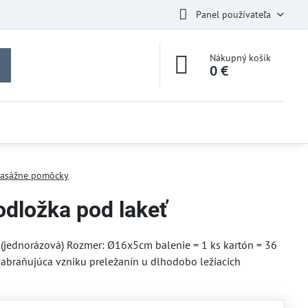
Panel používateľa
Nákupný košík
0 €
asážne pomôcky
ložka pod lakeť
(jednorázová) Rozmer: Ø16x5cm balenie = 1 ks kartón = 36
abraňujúca vzniku preležanín u dlhodobo ležiacich