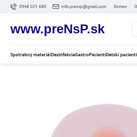
0948 025 680
info.prensp@gmail.com
Domov
O
www.preNsP.sk
Spotrebný materiál
Dezinfekcia
Gastro
Pacienti
Detskí pacienti