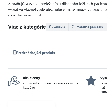
zabraňujúca vzniku preležanín u dlhodobo ležiacich paciento
vyprať vo vlažnej vode obsahujúcej malé množstvo pracieho 
na vzduchu uschnúť.
Viac z kategórie
Zdravie
Masážne pomôcky
Predchádzajúci produkt
nízke ceny
vys
široký výber tovaru za skvelé ceny pre
záka
každého
naši
nim