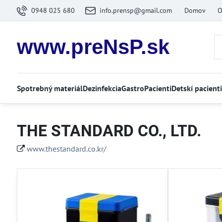
0948 025 680
info.prensp@gmail.com
Domov
O
www.preNsP.sk
Spotrebný materiál
Dezinfekcia
Gastro
Pacienti
Detskí pacienti
THE STANDARD CO., LTD.
www.thestandard.co.kr/