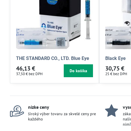
THE STANDARD CO., LTD. Blue Eye
Black Eye
46,13 €
30,75 €
Do košíka
37,50 €
bez DPH
25 €
bez DPH
nízke ceny
vys
široký výber tovaru za skvelé ceny pre
záka
každého
naši
nim