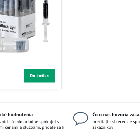
Do košíka
oké hodnotenia
Čo o nás hovoria záka
zníci sú mimoriadne spokojní s
prečítajte si recenzie sp
mi cenami a službami, pridáte sa k
zákazníkov
?