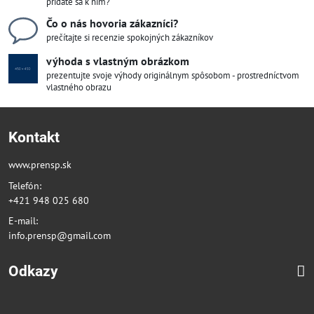
pridáte sa k nim?
Čo o nás hovoria zákazníci?
prečítajte si recenzie spokojných zákazníkov
výhoda s vlastným obrázkom
prezentujte svoje výhody originálnym spôsobom - prostredníctvom
vlastného obrazu
Kontakt
www.prensp.sk
Telefón:
+421 948 025 680
E-mail:
info.prensp@gmail.com
Odkazy